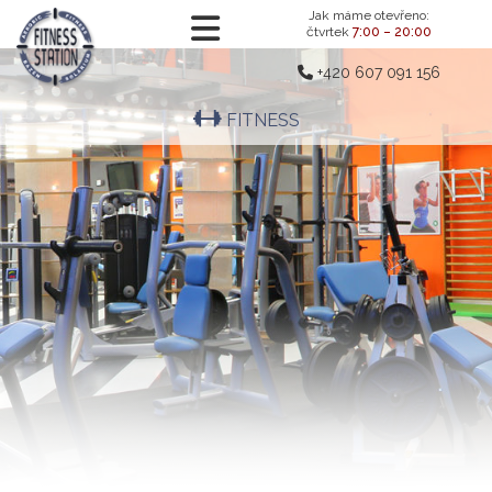
Jak máme otevřeno:
čtvrtek
7:00 – 20:00
+420 607 091 156
FITNESS