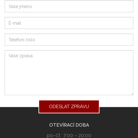
Vaše jméno
Váš e-mail
Telefonní číslo
Vaše zpráva
ODESLAT ZPRÁVU
OTEVÍRACÍ DOBA
po–čt
7:00 – 20:00