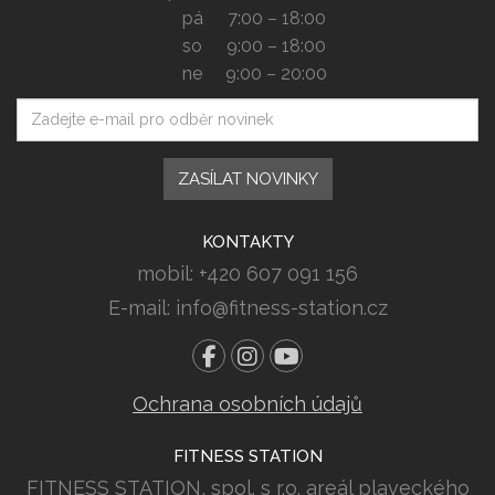
pá
7:00 – 18:00
so
9:00 – 18:00
ne
9:00 – 20:00
Váš e-mail
ZASÍLAT NOVINKY
KONTAKTY
mobil: +420 607 091 156
E-mail: info@fitness-station.cz
Ochrana osobních údajů
FITNESS STATION
FITNESS STATION, spol. s r.o. areál plaveckého