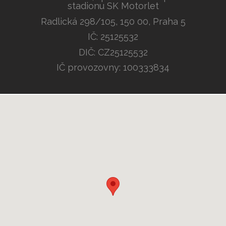
stadionu SK Motorlet
Radlická 298/105, 150 00, Praha 5
IČ: 25125532
DIČ: CZ25125532
IČ provozovny: 100333834