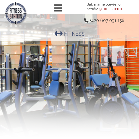
Jak máme otevřeno:
neděle
9:00 – 20:00
+420 607 091 156
FITNESS