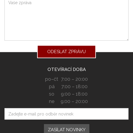
Vaše zpráva
ODESLAT ZPRÁVU
OTEVÍRACÍ DOBA
po–čt
7:00 – 20:00
pá
7:00 – 18:00
so
9:00 – 18:00
ne
9:00 – 20:00
Váš e-mail
ZASÍLAT NOVINKY