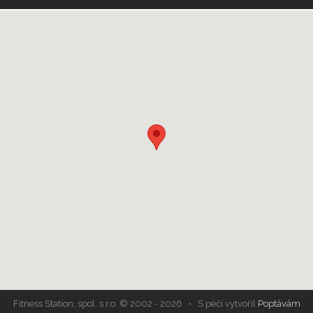
Fitness Station, spol. s r.o. © 2002 - 2026 • S péčí vytvořil
Poptávám